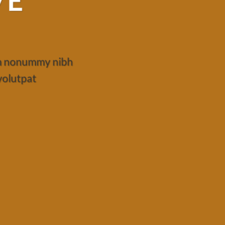
VE
iam nonummy nibh
volutpat