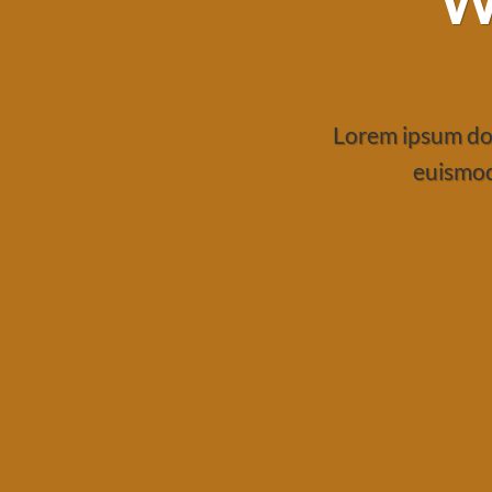
W
Lorem ipsum dol
euismod