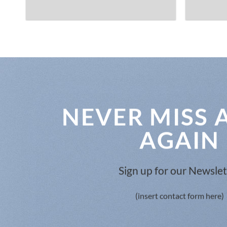
NEVER MISS 
AGAIN
Sign up for our Newslet
(insert contact form here)