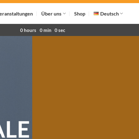
eranstaltungen
Über uns
Shop
Deutsch
0
hours
0
min
0
sec
ALE