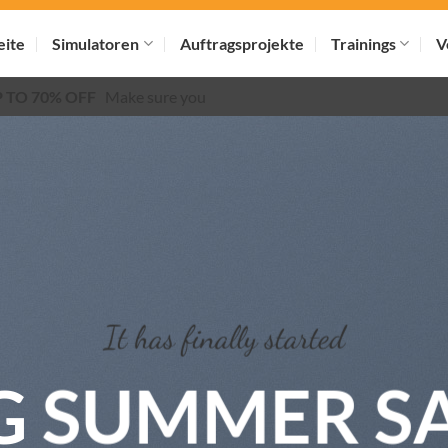
eite
Simulatoren
Auftragsprojekte
Trainings
V
P TO 70% OFF
Make sure you
It has finally started
G SUMMER S