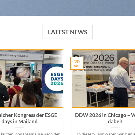
LATEST NEWS
20
Mai
eicher Kongress der ESGE
DDW 2026 in Chicago – W
days in Mailand
dabei!
 kurzen Kongresspause nach der
In diesem Jahr waren wir zum 