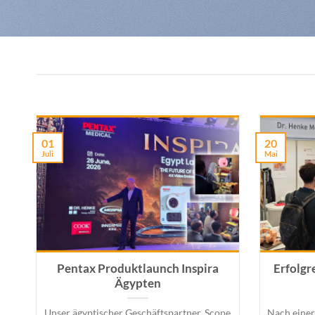
01
20
Juli
Mai
Pentax Produktlaunch Inspira
Erfolgr
Ägypten
Unser ägyptischer Geschäftspartner, Scope
Nach einer