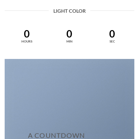
LIGHT COLOR
0
0
0
HOURS
MIN
SEC
A COUNTDOWN