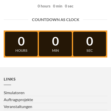
0
hours
0
min
0
sec
COUNTDOWN AS CLOCK
0
0
0
HOURS
MIN
SEC
LINKS
Simulatoren
Auftragsprojekte
Veranstaltungen