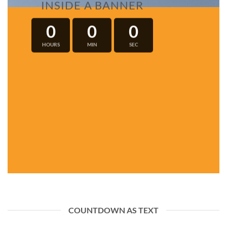
INSIDE A BANNER
0
0
0
HOURS
MIN
SEC
COUNTDOWN AS TEXT