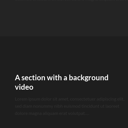
A section with a background
video
Lorem ipsum dolor sit amet, consectetuer adipiscing elit,
sed diam nonummy nibh euismod tincidunt ut laoreet
dolore magna aliquam erat volutpat….