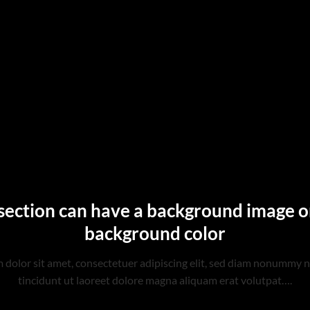
section can have a background image o
background color
 dolor sit amet, consectetuer adipiscing elit, sed diam nonummy 
tincidunt ut laoreet dolore magna aliquam erat volutpat….