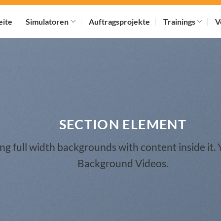
eite
Simulatoren
Auftragsprojekte
Trainings
V
SECTION ELEMENT
ing full width backgrounds with content inside it.
Background Videos.