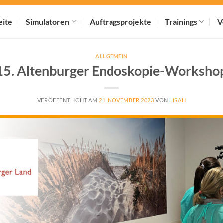
eite
Simulatoren
Auftragsprojekte
Trainings
V
ALLGEMEIN
15. Altenburger Endoskopie-Worksho
VERÖFFENTLICHT AM
21. NOVEMBER 2023
VON
LISAH