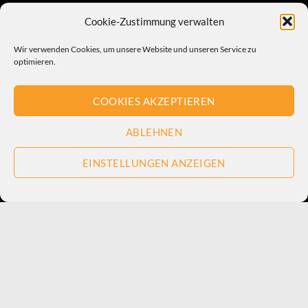
Cookie-Zustimmung verwalten
Wir verwenden Cookies, um unsere Website und unseren Service zu
optimieren.
COOKIES AKZEPTIEREN
ABLEHNEN
EINSTELLUNGEN ANZEIGEN
Free Shipping all products above 99$
New products added everyday