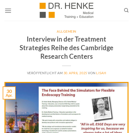
Zum
Inhalt
springen
ALLGEMEIN
Interview in der Treatment
Strategies Reihe des Cambridge
Research Centers
VERÖFFENTLICHT AM
30. APRIL 2025
VON
LISAH
30
Apr.