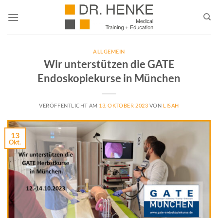
Zum
Inhalt
springen
ALLGEMEIN
Wir unterstützen die GATE
Endoskopiekurse in München
VERÖFFENTLICHT AM
13. OKTOBER 2023
VON
LISAH
13
Okt.